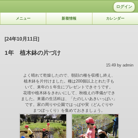
ログイン
メニュー
新着情報
カレンダー
[24年10月11日]
1年 植木鉢の片づけ
15:49 by admin
よく晴れて乾燥したので、朝顔の種を収穫し終え、
植木鉢を片付けました。種は200個以上とれた子も
いて、来年の１年生にプレゼントできそうです。
花壇や植木鉢をきれいにして、秋植えの準備ができ
ました。来週の生活科は、「たのしいあきいっぱい」
です。家の周りや公園ではっぱや実（どんぐりや
まつぼっくり）を集めておきま
しょう。