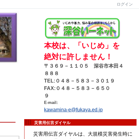
ログイン
本校は、「いじめ」を
絶対に許しません！
〒３６９－１１０５ 深谷市本田４
８８８
TEL:０４８－５８３－３０１９
FAX:０４８－５８３－６５０
９
E-mail:
kawamina-e@fukaya.ed.jp
災害用伝言ダイヤル
災害用伝言ダイヤルは、大規模災害発生時に