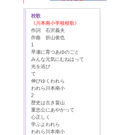
校歌
《川本南小学校校歌》
作詞 石沢義夫
作曲 折山俊也
1
早瀬に育つあゆのごと
みんな元気にむねはって
光を浴び
て
伸びゆくわれら
われら川本南小
2
歴史は古き畠山
重忠公にあやかって
心正しく
学ぶよわれら
われら川本南小