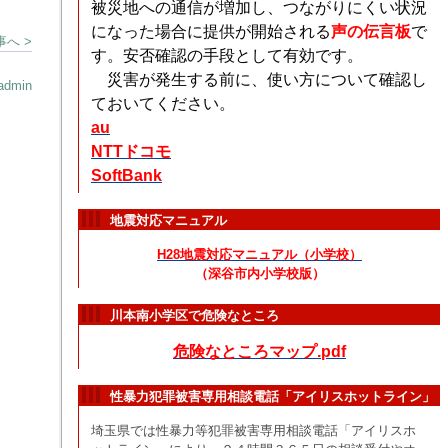
被災地への通信が増加し、つながりにくい状況
になった場合に提供が開始される
声の伝言板
で
へ >
す。安否確認の手段として有効です。
災害が発生する前に、使い方について確認し
admin
ておいてください。
au
NTTドコモ
SoftBank
地震対応マニュアル
H28地震対応マニュアル（小学校）
（深谷市内小学校版）
川本南小学区で危険なところ
危険なところマップ.pdf
性暴力犯罪被害専用相談電話「アイリスホットライン」
埼玉県では性暴力等犯罪被害専用相談電話「アイリスホ