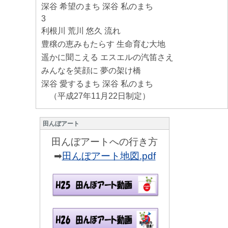
深谷 希望のまち 深谷 私のまち
3
利根川 荒川 悠久 流れ
豊穣の恵みもたらす 生命育む大地
遥かに聞こえる エスエルの汽笛さえ
みんなを笑顔に 夢の架け橋
深谷 愛するまち 深谷 私のまち
（平成27年11月22日制定）
田んぼアート
田んぼアートへの行き方
➡
田んぼアート地図.pdf