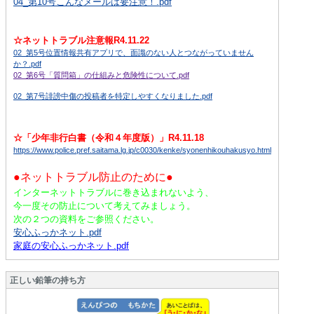
04_第10号こんなメールは要注意！.pdf
☆ネットトラブル注意報R4.11.22
02_第5号位置情報共有アプリで、面識のない人とつながっていません
か？.pdf
02_第6号「質問箱」の仕組みと危険性について.pdf
02_第7号誹謗中傷の投稿者を特定しやすくなりました.pdf
☆「少年非行白書（令和４年度版）」R4.11.18
https://www.police.pref.saitama.lg.jp/c0030/kenke/syonenhikouhakusyo.html
●ネットトラブル防止のために●
インターネットトラブルに巻き込まれないよう、
今一度その防止について考えてみましょう。
次の２つの資料をご参照ください。
安心ふっかネット.pdf
家庭の安心ふっかネット.pdf
正しい鉛筆の持ち方