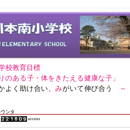
学校教育目標
りのある子・体をきたえる健康な子」
かよく助け合い、
み
がいて伸び合う
～
カウンタ
access