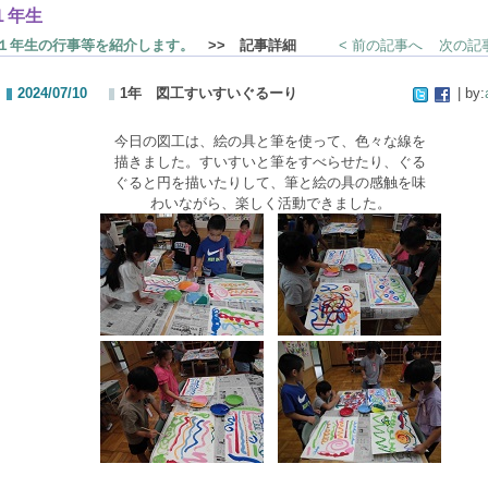
１年生
１年生の行事等を紹介します。
>> 記事詳細
< 前の記事へ
次の記事
2024/07/10
1年 図工すいすいぐるーり
| by:
今日の図工は、絵の具と筆を使って、色々な線を
描きました。すいすいと筆をすべらせたり、ぐる
ぐると円を描いたりして、筆と絵の具の感触を味
わいながら、楽しく活動できました。