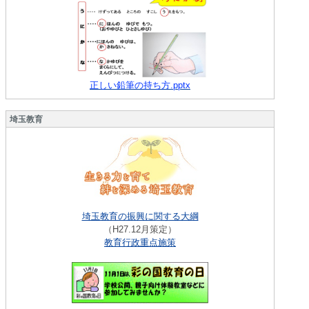
正しい鉛筆の持ち方.pptx
埼玉教育
埼玉教育の振興に関する大綱
（H27.12月策定）
教育行政重点施策