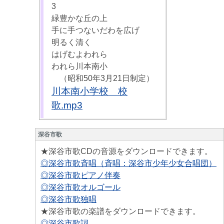
3
緑豊かな丘の上
手に手つないだわを広げ
明るく清く
はげむよわれら
われら川本南小
（昭和50年3月21日制定）
川本南小学校 校
歌.mp3
深谷市歌
★深谷市歌CDの音源をダウンロードできます。
◎深谷市歌斉唱（斉唱：深谷市少年少女合唱団）
◎深谷市歌ピアノ伴奏
◎深谷市歌オルゴール
◎深谷市歌独唱
★深谷市歌の楽譜をダウンロードできます。
◎深谷市歌詞