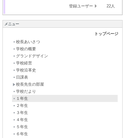
登録ユーザー
22人
メニュー
トップページ
校長あいさつ
学校の概要
グランドデザイン
学校経営
学校沿革史
日課表
校長先生の部屋
学校だより
１年生
２年生
３年生
４年生
５年生
６年生