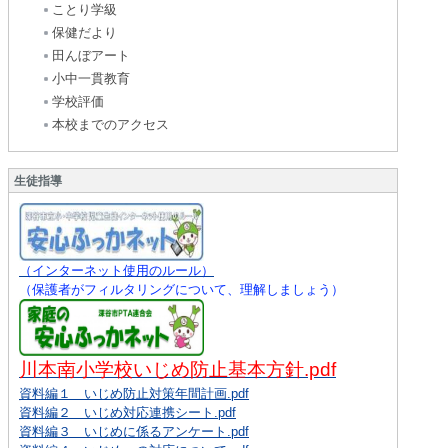
ことり学級
保健だより
田んぼアート
小中一貫教育
学校評価
本校までのアクセス
生徒指導
（インターネット使用のルール）
（保護者がフィルタリングについて、理解しましょう）
川本南小学校いじめ防止基本方針.pdf
資料編１ いじめ防止対策年間計画.pdf
資料編２ いじめ対応連携シート.pdf
資料編３ いじめに係るアンケート.pdf