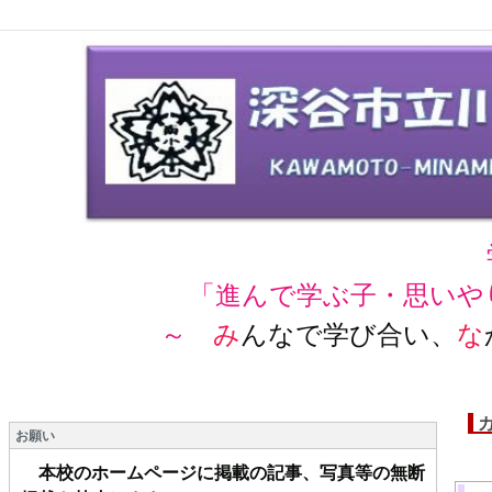
「進んで学ぶ子・思いや
～
み
んなで学び合い、
な
お願い
本校のホームページに掲載の記事、写真等の無断