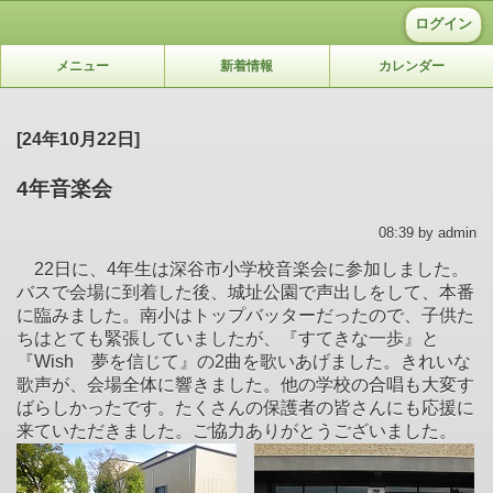
ログイン
メニュー
新着情報
カレンダー
[24年10月22日]
4年音楽会
08:39 by admin
22日に、4年生は深谷市小学校音楽会に参加しました。
バスで会場に到着した後、城址公園で声出しをして、本番
に臨みました。南小はトップバッターだったので、子供た
ちはとても緊張していましたが、『すてきな一歩』と
『Wish 夢を信じて』の2曲を歌いあげました。きれいな
歌声が、会場全体に響きました。他の学校の合唱も大変す
ばらしかったです。たくさんの保護者の皆さんにも応援に
来ていただきました。ご協力ありがとうございました。