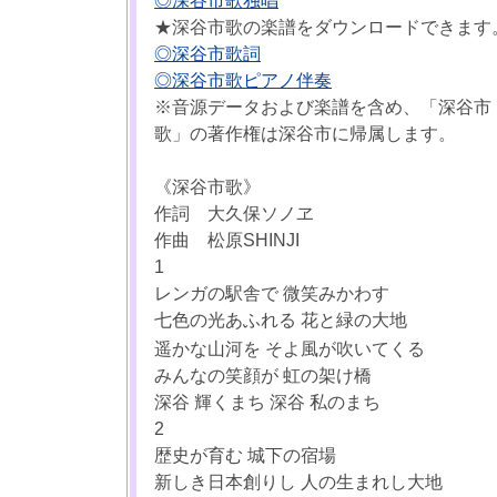
◎深谷市歌独唱
★深谷市歌の楽譜をダウンロードできます
◎深谷市歌詞
◎深谷市歌ピアノ伴奏
※音源データおよび楽譜を含め、「深谷市
歌」の著作権は深谷市に帰属します。
《深谷市歌》
作詞 大久保ソノヱ
作曲 松原SHINJI
1
レンガの駅舎で 微笑みかわす
七色の光あふれる 花と緑の大地
遥かな山河を そよ風が吹いてくる
みんなの笑顔が 虹の架け橋
深谷 輝くまち 深谷 私のまち
2
歴史が育む 城下の宿場
新しき日本創りし 人の生まれし大地