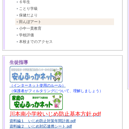
６年生
ことり学級
保健だより
田んぼアート
小中一貫教育
学校評価
本校までのアクセス
生徒指導
（インターネット使用のルール）
（保護者がフィルタリングについて、理解しましょう）
川本南小学校いじめ防止基本方針.pdf
資料編１ いじめ防止対策年間計画.pdf
資料編２ いじめ対応連携シート.pdf