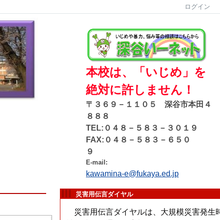
ログイン
本校は、「いじめ」を
絶対に許しません！
〒３６９－１１０５ 深谷市本田４
８８８
TEL:０４８－５８３－３０１９
FAX:０４８－５８３－６５０
～
９
E-mail:
kawamina-e@fukaya.ed.jp
災害用伝言ダイヤル
災害用伝言ダイヤルは、大規模災害発生