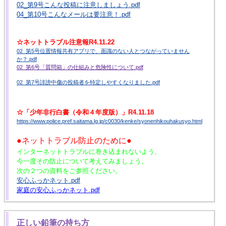
02_第9号こんな投稿に注意しましょう.pdf
04_第10号こんなメールは要注意！.pdf
☆ネットトラブル注意報R4.11.22
02_第5号位置情報共有アプリで、面識のない人とつながっていません
か？.pdf
02_第6号「質問箱」の仕組みと危険性について.pdf
02_第7号誹謗中傷の投稿者を特定しやすくなりました.pdf
☆「少年非行白書（令和４年度版）」R4.11.18
https://www.police.pref.saitama.lg.jp/c0030/kenke/syonenhikouhakusyo.html
●ネットトラブル防止のために●
インターネットトラブルに巻き込まれないよう、
今一度その防止について考えてみましょう。
次の２つの資料をご参照ください。
安心ふっかネット.pdf
家庭の安心ふっかネット.pdf
正しい鉛筆の持ち方