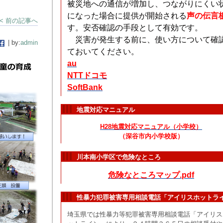
被災地への通信が増加し、つながりにくい
になった場合に提供が開始される
声の伝言
< 前の記事へ
す。安否確認の手段として有効です。
災害が発生する前に、使い方について確
| by:
admin
ておいてください。
au
NTTドコモ
SoftBank
地震対応マニュアル
H28地震対応マニュアル（小学校）
（深谷市内小学校版）
川本南小学区で危険なところ
危険なところマップ.pdf
性暴力犯罪被害専用相談電話「アイリスホットラ
埼玉県では性暴力等犯罪被害専用相談電話「アイリス