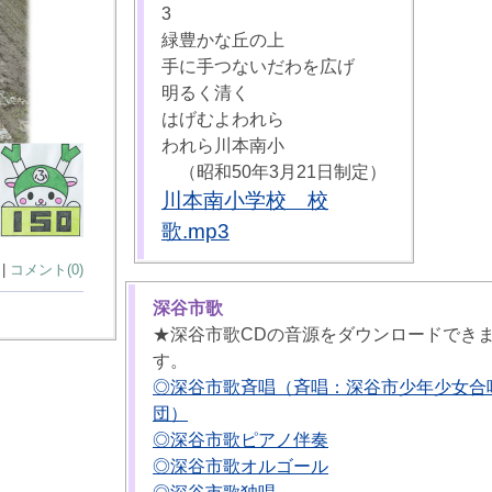
3
緑豊かな丘の上
手に手つないだわを広げ
明るく清く
はげむよわれら
われら川本南小
（昭和50年3月21日制定）
川本南小学校 校
歌.mp3
 |
コメント(0)
深谷市歌
★深谷市歌CDの音源をダウンロードでき
す。
◎深谷市歌斉唱（斉唱：深谷市少年少女合
団）
◎深谷市歌ピアノ伴奏
◎深谷市歌オルゴール