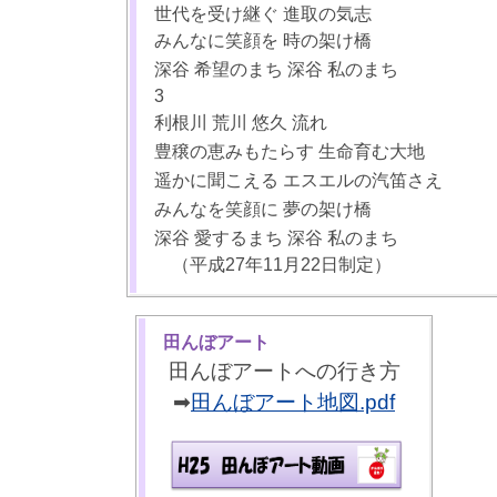
世代を受け継ぐ 進取の気志
みんなに笑顔を 時の架け橋
深谷 希望のまち 深谷 私のまち
3
利根川 荒川 悠久 流れ
豊穣の恵みもたらす 生命育む大地
遥かに聞こえる エスエルの汽笛さえ
みんなを笑顔に 夢の架け橋
深谷 愛するまち 深谷 私のまち
（平成27年11月22日制定）
田んぼアート
田んぼアートへの行き方
➡
田んぼアート地図.pdf