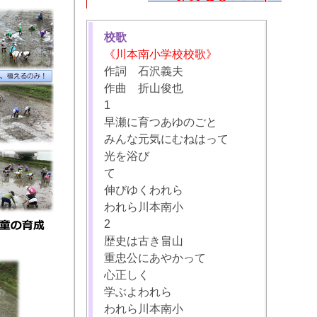
校歌
《川本南小学校校歌》
作詞 石沢義夫
作曲 折山俊也
1
早瀬に育つあゆのごと
みんな元気にむねはって
光を浴び
て
伸びゆくわれら
われら川本南小
2
歴史は古き畠山
重忠公にあやかって
心正しく
学ぶよわれら
われら川本南小