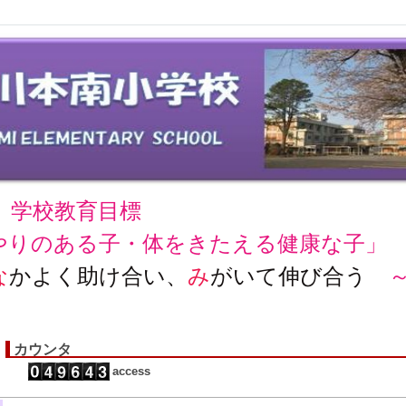
学校教育目標
やりのある子・体をきたえる健康な子」
な
かよく助け合い、
み
がいて伸び合う
カウンタ
access