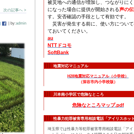
被災地への通信が増加し、つながりにく
になった場合に提供が開始される
声の伝
次の記事へ >
す。安否確認の手段として有効です。
| by:
admin
災害が発生する前に、使い方について
ておいてください。
au
NTTドコモ
SoftBank
地震対応マニュアル
H28地震対応マニュアル（小学校）
（深谷市内小学校版）
川本南小学区で危険なところ
危険なところマップ.pdf
性暴力犯罪被害専用相談電話「アイリスホッ
埼玉県では性暴力等犯罪被害専用相談電話「アイ