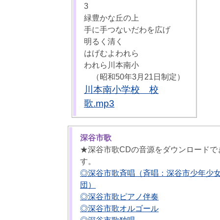
3
緑豊かな丘の上
手に手つないだわを広げ
明るく清く
はげむよわれら
われら川本南小
（昭和50年3月21日制定）
川本南小学校 校
歌.mp3
深谷市歌
★深谷市歌CDの音源をダウンロードで
す。
◎深谷市歌斉唱（斉唱：深谷市少年少
団）
◎深谷市歌ピアノ伴奏
◎深谷市歌オルゴール