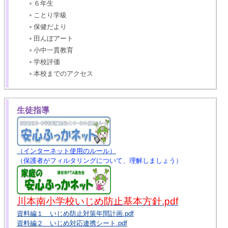
６年生
ことり学級
保健だより
田んぼアート
小中一貫教育
学校評価
本校までのアクセス
生徒指導
（インターネット使用のルール）
（保護者がフィルタリングについて、理解しましょう）
川本南小学校いじめ防止基本方針.pdf
資料編１ いじめ防止対策年間計画.pdf
資料編２ いじめ対応連携シート.pdf