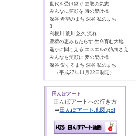
世代を受け継ぐ 進取の気志
みんなに笑顔を 時の架け橋
深谷 希望のまち 深谷 私のまち
3
利根川 荒川 悠久 流れ
豊穣の恵みもたらす 生命育む大地
遥かに聞こえる エスエルの汽笛さえ
みんなを笑顔に 夢の架け橋
深谷 愛するまち 深谷 私のまち
（平成27年11月22日制定）
田んぼアート
田んぼアートへの行き方
➡
田んぼアート地図.pdf