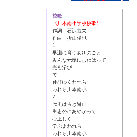
校歌
《川本南小学校校歌》
作詞 石沢義夫
作曲 折山俊也
1
早瀬に育つあゆのごと
みんな元気にむねはって
光を浴び
て
伸びゆくわれら
われら川本南小
2
歴史は古き畠山
重忠公にあやかって
心正しく
学ぶよわれら
われら川本南小