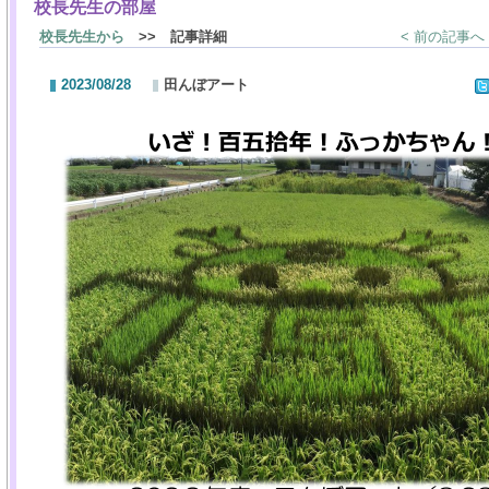
校長先生の部屋
校長先生から
>> 記事詳細
< 前の記事へ
2023/08/28
田んぼアート