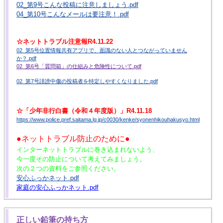
02_第9号こんな投稿に注意しましょう.pdf
04_第10号こんなメールは要注意！.pdf
☆ネットトラブル注意報R4.11.22
02_第5号位置情報共有アプリで、面識のない人とつながっていません
か？.pdf
02_第6号「質問箱」の仕組みと危険性について.pdf
02_第7号誹謗中傷の投稿者を特定しやすくなりました.pdf
☆「少年非行白書（令和４年度版）」R4.11.18
https://www.police.pref.saitama.lg.jp/c0030/kenke/syonenhikouhakusyo.html
●ネットトラブル防止のために●
インターネットトラブルに巻き込まれないよう、
今一度その防止について考えてみましょう。
次の２つの資料をご参照ください。
安心ふっかネット.pdf
家庭の安心ふっかネット.pdf
正しい鉛筆の持ち方