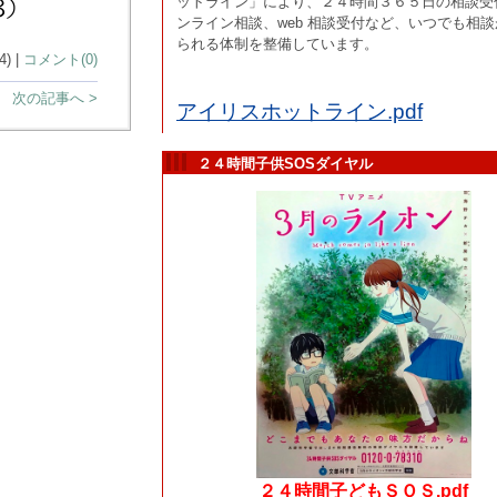
ットライン」により、２４時間３６５日の相談受
ンライン相談、web 相談受付など、いつでも相
られる体制を整備しています。
) |
コメント(0)
次の記事へ >
アイリスホットライン.pdf
２４時間子供SOSダイヤル
２４時間子どもＳＯＳ.pdf