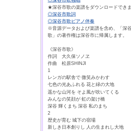
◎深谷市歌独唱
★深谷市歌の楽譜をダウンロードでき
◎深谷市歌詞
◎深谷市歌ピアノ伴奏
※音源データおよび楽譜を含め、「深
歌」の著作権は深谷市に帰属します。
《深谷市歌》
作詞 大久保ソノヱ
作曲 松原SHINJI
1
レンガの駅舎で 微笑みかわす
七色の光あふれる 花と緑の大地
遥かな山河を そよ風が吹いてくる
みんなの笑顔が 虹の架け橋
深谷 輝くまち 深谷 私のまち
2
歴史が育む 城下の宿場
新しき日本創りし 人の生まれし大地