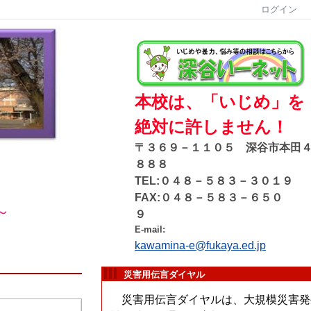
ログイン
本校は、「いじめ」を
絶対に許しません！
〒３６９－１１０５ 深谷市本田
８８８
TEL:０４８－５８３－３０１９
FAX:０４８－５８３－６５０
～
９
E-mail:
kawamina-e@fukaya.ed.jp
災害用伝言ダイヤル
災害用伝言ダイヤルは、大規模災害発