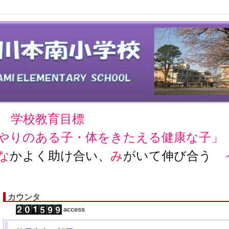
学校教育目標
やりのある子・体をきたえる健康な子」
な
かよく助け合い、
み
がいて伸び合う
カウンタ
access