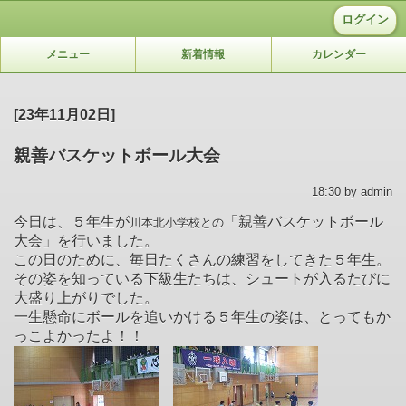
ログイン
メニュー
新着情報
カレンダー
[23年11月02日]
親善バスケットボール大会
18:30 by admin
今日は、５年生が
「親善バスケットボール
川本北小学校との
大会」を行いました。
この日のために、毎日たくさんの練習をしてきた５年生。
その姿を知っている下級生たちは、シュートが入るたびに
大盛り上がりでした。
一生懸命にボールを追いかける５年生の姿は、とってもか
っこよかったよ！！