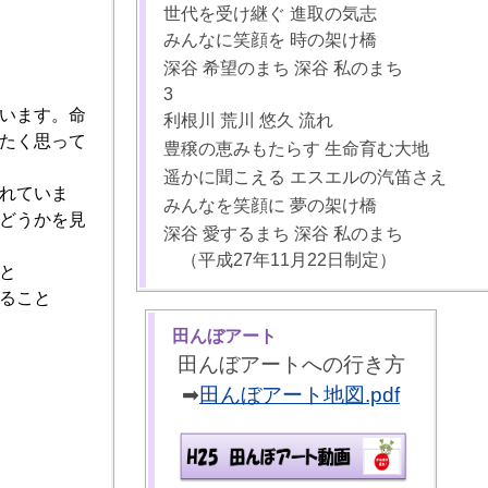
世代を受け継ぐ 進取の気志
みんなに笑顔を 時の架け橋
深谷 希望のまち 深谷 私のまち
3
います。命
利根川 荒川 悠久 流れ
たく思って
豊穣の恵みもたらす 生命育む大地
遥かに聞こえる エスエルの汽笛さえ
れていま
みんなを笑顔に 夢の架け橋
どうかを見
深谷 愛するまち 深谷 私のまち
（平成27年11月22日制定）
と
ること
田んぼアート
田んぼアートへの行き方
➡
田んぼアート地図.pdf