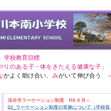
学校教育目標
やりのある子・体をきたえる健康な子」
な
かよく助け合い、
み
がいて伸び合う
深谷市ラーケーション制度 R8.６月～
02_ラーケーション制度の実施について（学校長