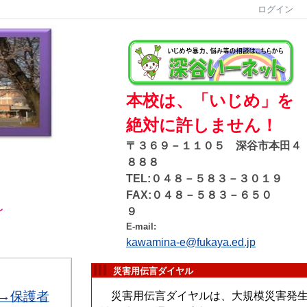
ログイン
本校は、「いじめ」を
絶対に許しません！
〒３６９－１１０５ 深谷市本田４
８８８
TEL:０４８－５８３－３０１９
FAX:０４８－５８３－６５０
～
９
E-mail:
kawamina-e@fukaya.ed.jp
災害用伝言ダイヤル
→保護者
災害用伝言ダイヤルは、大規模災害発