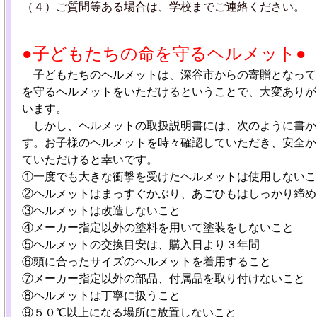
（４）ご質問等ある場合は、学校までご連絡ください。
●子どもたちの命を守るヘルメット●
子どもたちのヘルメットは、深谷市からの寄贈となって
を守るヘルメットをいただけるということで、大変ありが
います。
しかし、ヘルメットの取扱説明書には、次のように書か
す。お子様のヘルメットを時々確認していただき、安全か
ていただけると幸いです。
①一度でも大きな衝撃を受けたヘルメットは使用しないこ
②ヘルメットはまっすぐかぶり、あごひもはしっかり締め
③ヘルメットは改造しないこと
④メーカー指定以外の塗料を用いて塗装をしないこと
⑤ヘルメットの交換目安は、購入日より３年間
⑥頭に合ったサイズのヘルメットを着用すること
⑦メーカー指定以外の部品、付属品を取り付けないこと
⑧ヘルメットは丁寧に扱うこと
⑨５０℃以上になる場所に放置しないこと