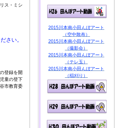
リス・ミシ
2015川本南小田んぼアート
（空中散布）
ください。
2015川本南小田んぼアート
（撮影会）
2015川本南小田んぼアート
（テレ玉）
2015川本南小田んぼアート
の登録を開
（稲刈り）
児童の登下
谷市教育委