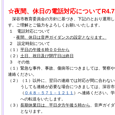
☆夜間、休日の電話対応について
R4.7
深谷市教育委員会の方針に基づき、下記のとおり運用し
す。ご理解とご協力をよろしくお願いいたします。
１ 電話対応について
・
夜間、休日は音声ガイダンスの設定となります。
２ 設定時刻について
（１）
平日の午後６時００分から
（２）
土日、祝日及び閉庁日は終日
３
その他
（１）緊急な事件、事故、傷病等につきましては、警察や
連絡ください。
（２）（１）以外に、翌日の連絡では対応が間に合わない
うしても連絡が必要な場合につきましては、深谷市
（
０４８－５７１－１２１１
）へ連絡ください。学
への転送をいたします。
（３）
長期休業日は、平日夕方午後
５時から
、音声ガイダ
となります。