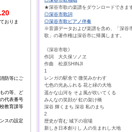
◎深谷市歌独唱
★深谷市歌の楽譜をダウンロードできま
.20
◎深谷市歌詞
◎深谷市歌ピアノ伴奏
ておりま
※音源データおよび楽譜を含め、「深谷
歌」の著作権は深谷市に帰属します。
《深谷市歌》
作詞 大久保ソノヱ
作曲 松原SHINJI
1
レンガの駅舎で 微笑みかわす
消防等にご
七色の光あふれる 花と緑の大地
もの等、ど
遥かな山河を そよ風が吹いてくる
の代表番号
みんなの笑顔が 虹の架け橋
校教育課等
深谷 輝くまち 深谷 私のまち
2
ンスの設定
歴史が育む 城下の宿場
新しき日本創りし 人の生まれし大地