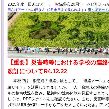
2025年度 田んぼアート
祝
深谷市20周年 ヘビ年ふっ
田んぼアートへの行き方（9月末日まで見られます）
田んぼアート地
【重要】災害時等における学校の連絡
改訂についてR4.12.22
本校では、緊急時の連絡手段として、「連絡メール」
絡サイト」を活用してきましたが、一人一台端末の整備や
ルの整備状況を鑑み、緊急時の連絡体制を見直すこととし
しくは、PDFファイルをご確認ください。また、災害時
以下のURLかQRコードからアクセスしていただき、アン