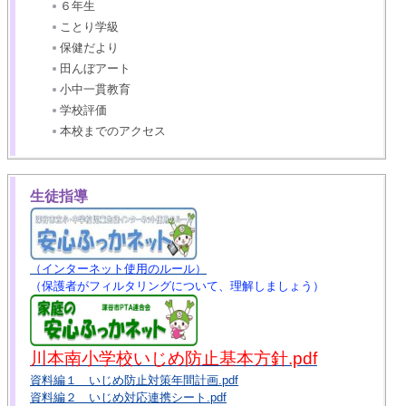
６年生
ことり学級
保健だより
田んぼアート
小中一貫教育
学校評価
本校までのアクセス
生徒指導
（インターネット使用のルール）
（保護者がフィルタリングについて、理解しましょう）
川本南小学校いじめ防止基本方針.pdf
資料編１ いじめ防止対策年間計画.pdf
資料編２ いじめ対応連携シート.pdf