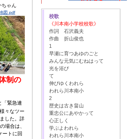
かちゃん
図.pdf
校歌
《川本南小学校校歌》
作詞 石沢義夫
作曲 折山俊也
1
早瀬に育つあゆのごと
みんな元気にむねはって
光を浴び
て
体制の
伸びゆくわれら
われら川本南小
2
と「緊急連
歴史は古き畠山
様々なツー
重忠公にあやかって
ました。詳
心正しく
等の場合は、
学ぶよわれら
ケートに回
われら川本南小