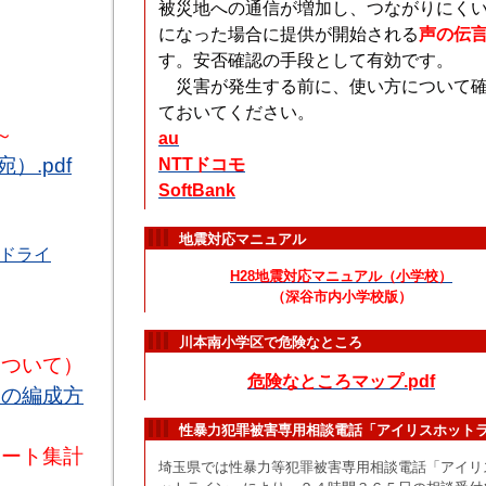
被災地への通信が増加し、つながりにく
になった場合に提供が開始される
声の伝
す。安否確認の手段として有効です。
災害が発生する前に、使い方について
ておいてください。
～
au
.pdf
NTTドコモ
SoftBank
地震対応マニュアル
ドライ
H28地震対応マニュアル（小学校）
（深谷市内小学校版）
川本南小学区で危険なところ
について）
危険なところマップ.pdf
程の編成方
性暴力犯罪被害専用相談電話「アイリスホット
ケート集計
埼玉県では性暴力等犯罪被害専用相談電話「アイリ