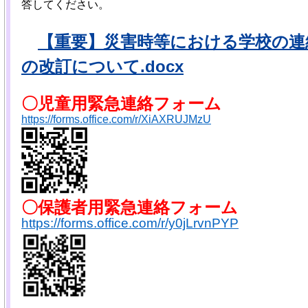
答してください。
【重要】災害時等における学校の連
の改訂について.docx
〇児童用緊急連絡フォーム
https://forms.office.com/r/XiAXRUJMzU
〇保護者
用緊急連絡フォーム
https://forms.office.com/r/y0jLrvnPYP