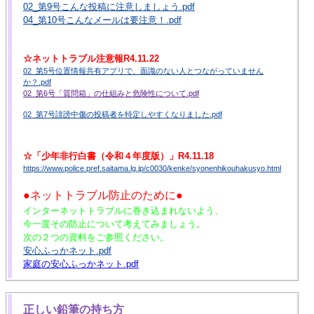
02_第9号こんな投稿に注意しましょう.pdf
04_第10号こんなメールは要注意！.pdf
☆ネットトラブル注意報R4.11.22
02_第5号位置情報共有アプリで、面識のない人とつながっていません
か？.pdf
02_第6号「質問箱」の仕組みと危険性について.pdf
02_第7号誹謗中傷の投稿者を特定しやすくなりました.pdf
☆「少年非行白書（令和４年度版）」R4.11.18
https://www.police.pref.saitama.lg.jp/c0030/kenke/syonenhikouhakusyo.html
●ネットトラブル防止のために●
インターネットトラブルに巻き込まれないよう、
今一度その防止について考えてみましょう。
次の２つの資料をご参照ください。
安心ふっかネット.pdf
家庭の安心ふっかネット.pdf
正しい鉛筆の持ち方