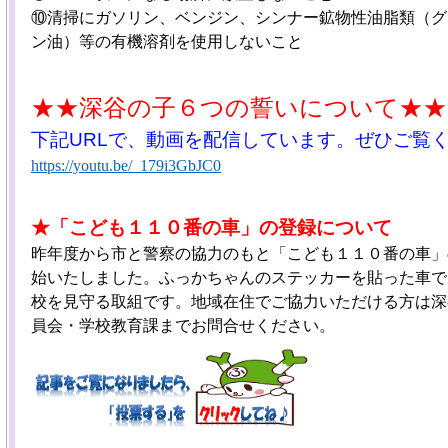
⑩清掃にガソリン、ベンジン、シンナー鉱物性油脂類（グ
ン油）等の有機溶剤を使用しないこと
★★深谷の子６つの誓いについて★★
下記URLで、動画を配信しています。ぜひご覧
https://youtu.be/_179i3GbJC0
★「こども１１０番の車」の登録について
昨年度から市と警察の協力のもと「こども１１０番の車」
始いたしました。ふっかちゃんのステッカーを貼った車で
校を見守る取組です。地域在住でご協力いただける方は深
員会・学校教育課までお問合せください。