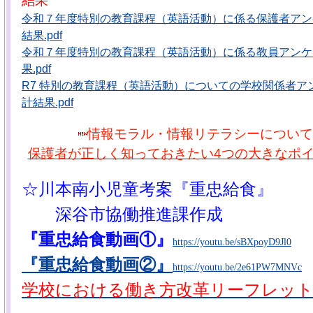
結果
令和７年度特別の教育課程（英語活動）に係る保護者アン
結果.pdf
令和７年度特別の教育課程（英語活動）に係る教員アンケ
果.pdf
R7 特別の教育課程（英語活動）についての学校関係者ア
計結果.pdf
情報モラル・情報リテラシーについて
保護者が正しく知っておきたい4つの大きなポイン
☆川本南小児童考案『重忠給食』
深谷市協働推進課作成
『重忠給食動画①』
https://youtu.be/sBXpoyD9Jl0
『重忠給食動画②』
https://youtu.be/2e61PW7MNVc
学校における働き方改革リーフレット .