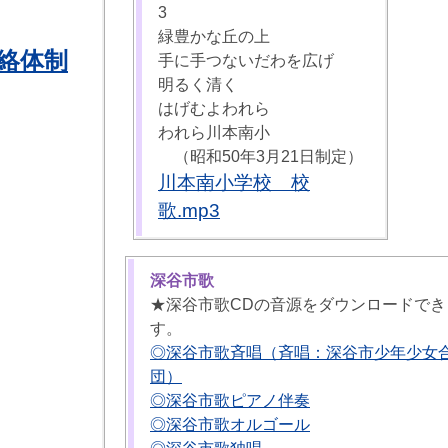
3
緑豊かな丘の上
絡体制
手に手つないだわを広げ
明るく清く
はげむよわれら
われら川本南小
（昭和50年3月21日制定）
川本南小学校 校
歌.mp3
深谷市歌
★深谷市歌CDの音源をダウンロードでき
す。
◎深谷市歌斉唱（斉唱：深谷市少年少女
団）
◎深谷市歌ピアノ伴奏
◎深谷市歌オルゴール