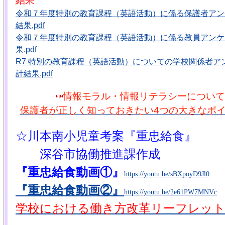
結果
令和７年度特別の教育課程（英語活動）に係る保護者アン
結果.pdf
令和７年度特別の教育課程（英語活動）に係る教員アンケ
果.pdf
R7 特別の教育課程（英語活動）についての学校関係者ア
計結果.pdf
情報モラル・情報リテラシーについて
保護者が正しく知っておきたい4つの大きなポイン
☆川本南小児童考案『重忠給食』
深谷市協働推進課作成
『重忠給食動画①』
https://youtu.be/sBXpoyD9Jl0
『重忠給食動画②』
https://youtu.be/2e61PW7MNVc
学校における働き方改革リーフレット .