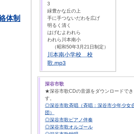
3
緑豊かな丘の上
絡体制
手に手つないだわを広げ
明るく清く
はげむよわれら
われら川本南小
（昭和50年3月21日制定）
川本南小学校 校
歌.mp3
深谷市歌
★深谷市歌CDの音源をダウンロードでき
す。
◎深谷市歌斉唱（斉唱：深谷市少年少女
団）
◎深谷市歌ピアノ伴奏
◎深谷市歌オルゴール