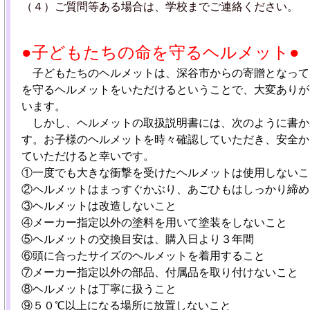
（４）ご質問等ある場合は、学校までご連絡ください。
●子どもたちの命を守るヘルメット●
子どもたちのヘルメットは、深谷市からの寄贈となって
を守るヘルメットをいただけるということで、大変ありが
います。
しかし、ヘルメットの取扱説明書には、次のように書か
す。お子様のヘルメットを時々確認していただき、安全か
ていただけると幸いです。
①一度でも大きな衝撃を受けたヘルメットは使用しないこ
②ヘルメットはまっすぐかぶり、あごひもはしっかり締め
③ヘルメットは改造しないこと
④メーカー指定以外の塗料を用いて塗装をしないこと
⑤ヘルメットの交換目安は、購入日より３年間
⑥頭に合ったサイズのヘルメットを着用すること
⑦メーカー指定以外の部品、付属品を取り付けないこと
⑧ヘルメットは丁寧に扱うこと
⑨５０℃以上になる場所に放置しないこと