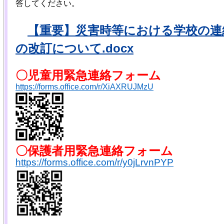
答してください。
【重要】災害時等における学校の連
の改訂について.docx
〇児童用緊急連絡フォーム
https://forms.office.com/r/XiAXRUJMzU
〇保護者
用緊急連絡フォーム
https://forms.office.com/r/y0jLrvnPYP