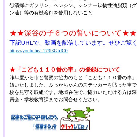
⑩清掃にガソリン、ベンジン、シンナー鉱物性油脂類（グ
ン油）等の有機溶剤を使用しないこと
★★深谷の子６つの誓いについて★★
下記URLで、動画を配信しています。ぜひご覧
https://youtu.be/_179i3GbJC0
★「こども１１０番の車」の登録について
昨年度から市と警察の協力のもと「こども１１０番の車」
始いたしました。ふっかちゃんのステッカーを貼った車で
校を見守る取組です。地域在住でご協力いただける方は深
員会・学校教育課までお問合せください。