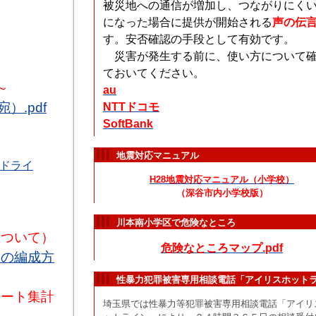
被災地への通信が増加し、つながりにく
になった場合に提供が開始される
声の伝
す。安否確認の手段として有効です。
災害が発生する前に、使い方について
ておいてください。
～
au
.pdf
NTTドコモ
SoftBank
地震対応マニュアル
ドライ
H28地震対応マニュアル（小学校）
（深谷市内小学校版）
川本南小学区で危険なところ
について）
危険なところマップ.pdf
程の編成方
性暴力犯罪被害専用相談電話「アイリスホット
ケート集計
埼玉県では性暴力等犯罪被害専用相談電話「アイリ