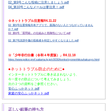
02_第9号こんな投稿に注意しましょう.pdf
04_第10号こんなメールは要注意！.pdf
☆ネットトラブル注意報R4.11.22
02_第5号位置情報共有アプリで、面識のない人とつながっていません
か？.pdf
02_第6号「質問箱」の仕組みと危険性について.pdf
02_第7号誹謗中傷の投稿者を特定しやすくなりました.pdf
☆「少年非行白書（令和４年度版）」R4.11.18
https://www.police.pref.saitama.lg.jp/c0030/kenke/syonenhikouhakusyo.html
●ネットトラブル防止のために●
インターネットトラブルに巻き込まれないよう、
今一度その防止について考えてみましょう。
次の２つの資料をご参照ください。
安心ふっかネット.pdf
家庭の安心ふっかネット.pdf
正しい鉛筆の持ち方