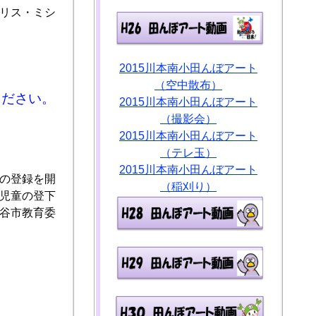
リス・ミシ
2015川本南小田んぼアート
（空中散布）
ください。
2015川本南小田んぼアート
（撮影会）
2015川本南小田んぼアート
（テレ玉）
2015川本南小田んぼアート
の登録を開
（稲刈り）
児童の登下
谷市教育委