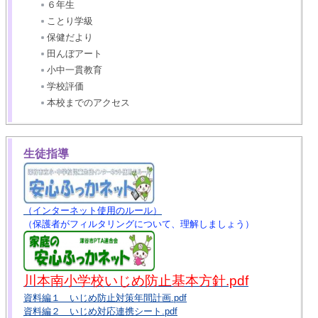
６年生
ことり学級
保健だより
田んぼアート
小中一貫教育
学校評価
本校までのアクセス
生徒指導
（インターネット使用のルール）
（保護者がフィルタリングについて、理解しましょう）
川本南小学校いじめ防止基本方針.pdf
資料編１ いじめ防止対策年間計画.pdf
資料編２ いじめ対応連携シート.pdf