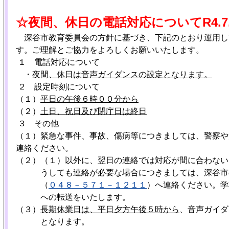
☆夜間、休日の電話対応について
R4.7
深谷市教育委員会の方針に基づき、下記のとおり運用し
す。ご理解とご協力をよろしくお願いいたします。
１ 電話対応について
・
夜間、休日は音声ガイダンスの設定となります。
２ 設定時刻について
（１）
平日の午後６時００分から
（２）
土日、祝日及び閉庁日は終日
３
その他
（１）緊急な事件、事故、傷病等につきましては、警察や
連絡ください。
（２）（１）以外に、翌日の連絡では対応が間に合わない
うしても連絡が必要な場合につきましては、深谷市
（
０４８－５７１－１２１１
）へ連絡ください。学
への転送をいたします。
（３）
長期休業日は、平日夕方午後
５時から
、音声ガイダ
となります。