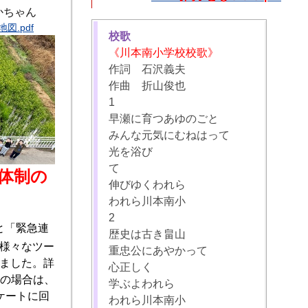
かちゃん
図.pdf
校歌
《川本南小学校校歌》
作詞 石沢義夫
作曲 折山俊也
1
早瀬に育つあゆのごと
みんな元気にむねはって
光を浴び
て
体制の
伸びゆくわれら
われら川本南小
2
と「緊急連
歴史は古き畠山
様々なツー
重忠公にあやかって
ました。詳
心正しく
等の場合は、
学ぶよわれら
ケートに回
われら川本南小