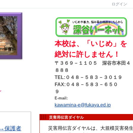
ログイン
本校は、「いじめ」を
絶対に許しません！
〒３６９－１１０５ 深谷市本田４
８８８
TEL:０４８－５８３－３０１９
FAX:０４８－５８３－６５０
～
９
E-mail:
kawamina-e@fukaya.ed.jp
災害用伝言ダイヤル
→保護者
災害用伝言ダイヤルは、大規模災害発