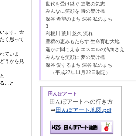
世代を受け継ぐ 進取の気志
みんなに笑顔を 時の架け橋
深谷 希望のまち 深谷 私のまち
3
います。命
利根川 荒川 悠久 流れ
たく思って
豊穣の恵みもたらす 生命育む大地
遥かに聞こえる エスエルの汽笛さえ
れていま
みんなを笑顔に 夢の架け橋
どうかを見
深谷 愛するまち 深谷 私のまち
（平成27年11月22日制定）
と
ること
田んぼアート
田んぼアートへの行き方
➡
田んぼアート地図.pdf