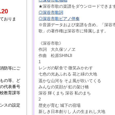
◎深谷市歌独唱
★深谷市歌の楽譜をダウンロードできま
.20
◎深谷市歌詞
◎深谷市歌ピアノ伴奏
ておりま
※音源データおよび楽譜を含め、「深谷
歌」の著作権は深谷市に帰属します。
《深谷市歌》
作詞 大久保ソノヱ
作曲 松原SHINJI
1
レンガの駅舎で 微笑みかわす
消防等にご
七色の光あふれる 花と緑の大地
もの等、ど
遥かな山河を そよ風が吹いてくる
の代表番号
みんなの笑顔が 虹の架け橋
校教育課等
深谷 輝くまち 深谷 私のまち
2
ンスの設定
歴史が育む 城下の宿場
新しき日本創りし 人の生まれし大地