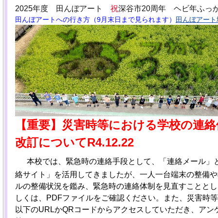
2025年度 田んぼアート
祝
深谷市20周年 ヘビ年ふっ
田んぼアートへの行き方（9月末日まで見られます）
田んぼアート地
【重要】災害時等における学校の連絡
改訂についてR4.12.22
本校では、緊急時の連絡手段として、「連絡メール」
絡サイト」を活用してきましたが、一人一台端末の整備や
ルの整備状況を鑑み、緊急時の連絡体制を見直すこととし
しくは、PDFファイルをご確認ください。また、災害時
以下のURLかQRコードからアクセスしていただき、アン