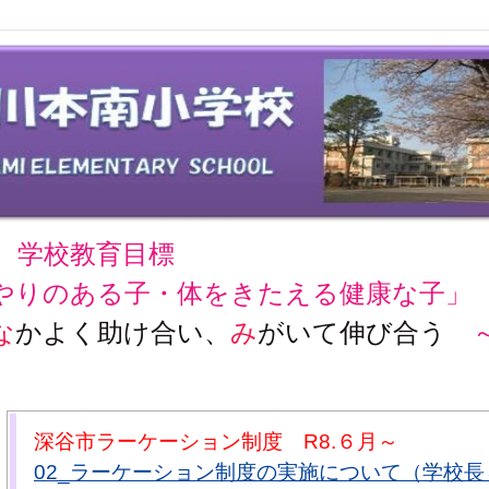
学校教育目標
やりのある子・体をきたえる健康な子」
な
かよく助け合い、
み
がいて伸び合う
深谷市ラーケーション制度 R8.６月～
02_ラーケーション制度の実施について（学校長