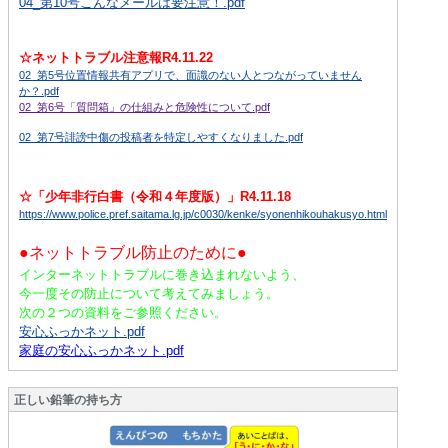
04_第10号こんなメールは要注意！.pdf
☆ネットトラブル注意報R4.11.22
02_第5号位置情報共有アプリで、面識のない人とつながっていません
か？.pdf
02_第6号「質問箱」の仕組みと危険性について.pdf
02_第7号誹謗中傷の投稿者を特定しやすくなりました.pdf
☆「少年非行白書（令和４年度版）」R4.11.18
https://www.police.pref.saitama.lg.jp/c0030/kenke/syonenhikouhakusyo.html
●ネットトラブル防止のために●
インターネットトラブルに巻き込まれないよう、
今一度その防止について考えてみましょう。
次の２つの資料をご参照ください。
安心ふっかネット.pdf
家庭の安心ふっかネット.pdf
正しい鉛筆の持ち方