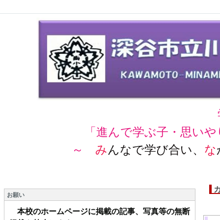
「進んで学ぶ子・思いや
～
み
んなで学び合い、
な
お願い
本校のホームページに掲載の記事、写真等の無断