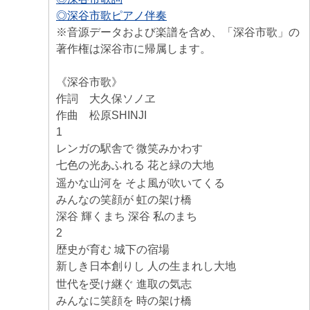
◎深谷市歌ピアノ伴奏
※音源データおよび楽譜を含め、「深谷市歌」の
著作権は深谷市に帰属します。
《深谷市歌》
作詞 大久保ソノヱ
作曲 松原SHINJI
1
レンガの駅舎で 微笑みかわす
七色の光あふれる 花と緑の大地
遥かな山河を そよ風が吹いてくる
みんなの笑顔が 虹の架け橋
深谷 輝くまち 深谷 私のまち
2
歴史が育む 城下の宿場
新しき日本創りし 人の生まれし大地
世代を受け継ぐ 進取の気志
みんなに笑顔を 時の架け橋