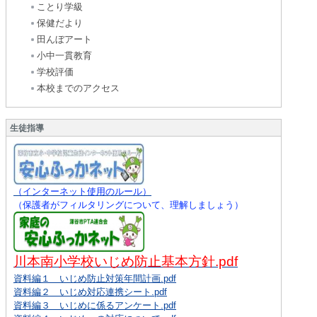
ことり学級
保健だより
田んぼアート
小中一貫教育
学校評価
本校までのアクセス
生徒指導
（インターネット使用のルール）
（保護者がフィルタリングについて、理解しましょう）
川本南小学校いじめ防止基本方針.pdf
資料編１ いじめ防止対策年間計画.pdf
資料編２ いじめ対応連携シート.pdf
資料編３ いじめに係るアンケート.pdf