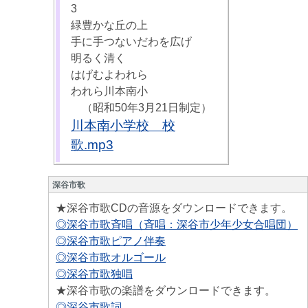
3
緑豊かな丘の上
手に手つないだわを広げ
明るく清く
はげむよわれら
われら川本南小
（昭和50年3月21日制定）
川本南小学校 校
歌.mp3
深谷市歌
★深谷市歌CDの音源をダウンロードできます。
◎深谷市歌斉唱（斉唱：深谷市少年少女合唱団）
◎深谷市歌ピアノ伴奏
◎深谷市歌オルゴール
◎深谷市歌独唱
★深谷市歌の楽譜をダウンロードできます。
◎深谷市歌詞