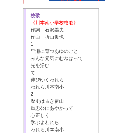
校歌
《川本南小学校校歌》
作詞 石沢義夫
作曲 折山俊也
1
早瀬に育つあゆのごと
みんな元気にむねはって
光を浴び
て
伸びゆくわれら
われら川本南小
2
歴史は古き畠山
重忠公にあやかって
心正しく
学ぶよわれら
われら川本南小