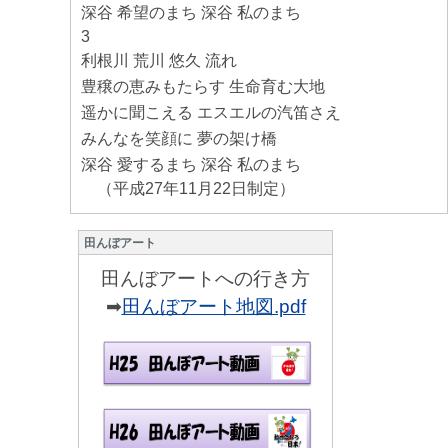
深谷 希望のまち 深谷 私のまち
3
利根川 荒川 悠久 流れ
豊穣の恵みもたらす 生命育む大地
遥かに聞こえる エスエルの汽笛さえ
みんなを笑顔に 夢の架け橋
深谷 愛するまち 深谷 私のまち
（平成27年11月22日制定）
田んぼアート
田んぼアートへの行き方
➡
田んぼアート地図.pdf