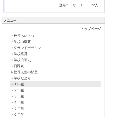
登録ユーザー
22人
メニュー
トップページ
校長あいさつ
学校の概要
グランドデザイン
学校経営
学校沿革史
日課表
校長先生の部屋
学校だより
１年生
２年生
３年生
４年生
５年生
６年生