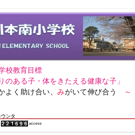
学校教育目標
りのある子・体をきたえる健康な子」
かよく助け合い、
み
がいて伸び合う
～
カウンタ
access