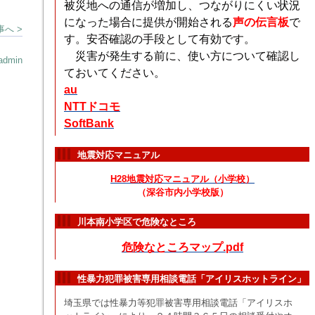
被災地への通信が増加し、つながりにくい状況
になった場合に提供が開始される
声の伝言板
で
へ >
す。安否確認の手段として有効です。
災害が発生する前に、使い方について確認し
admin
ておいてください。
au
NTTドコモ
SoftBank
地震対応マニュアル
H28地震対応マニュアル（小学校）
（深谷市内小学校版）
川本南小学区で危険なところ
危険なところマップ.pdf
性暴力犯罪被害専用相談電話「アイリスホットライン」
埼玉県では性暴力等犯罪被害専用相談電話「アイリスホ