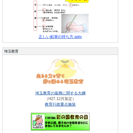
正しい鉛筆の持ち方.pptx
埼玉教育
埼玉教育の振興に関する大綱
（H27.12月策定）
教育行政重点施策