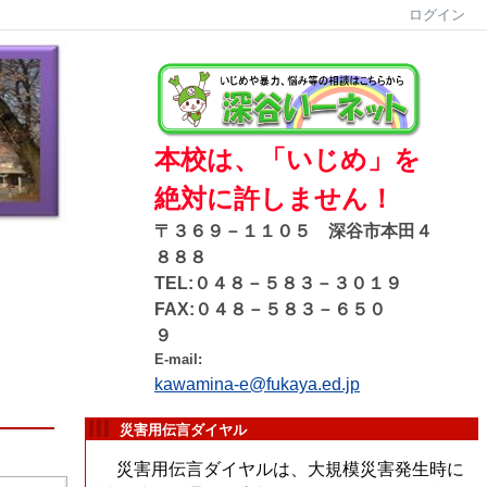
ログイン
本校は、「いじめ」を
絶対に許しません！
〒３６９－１１０５ 深谷市本田４
８８８
TEL:０４８－５８３－３０１９
FAX:０４８－５８３－６５０
９
E-mail:
kawamina-e@fukaya.ed.jp
災害用伝言ダイヤル
災害用伝言ダイヤルは、大規模災害発生時に