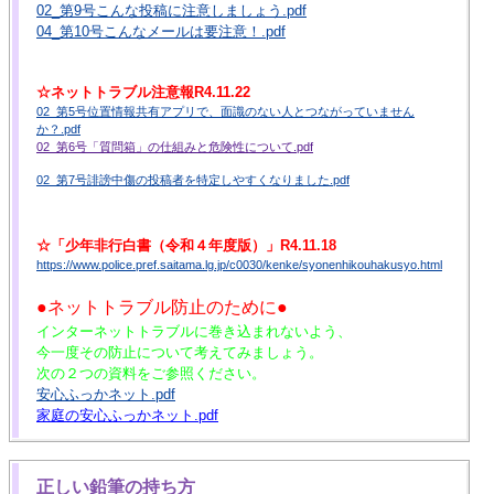
02_第9号こんな投稿に注意しましょう.pdf
04_第10号こんなメールは要注意！.pdf
☆ネットトラブル注意報R4.11.22
02_第5号位置情報共有アプリで、面識のない人とつながっていません
か？.pdf
02_第6号「質問箱」の仕組みと危険性について.pdf
02_第7号誹謗中傷の投稿者を特定しやすくなりました.pdf
☆「少年非行白書（令和４年度版）」R4.11.18
https://www.police.pref.saitama.lg.jp/c0030/kenke/syonenhikouhakusyo.html
●ネットトラブル防止のために●
インターネットトラブルに巻き込まれないよう、
今一度その防止について考えてみましょう。
次の２つの資料をご参照ください。
安心ふっかネット.pdf
家庭の安心ふっかネット.pdf
正しい鉛筆の持ち方