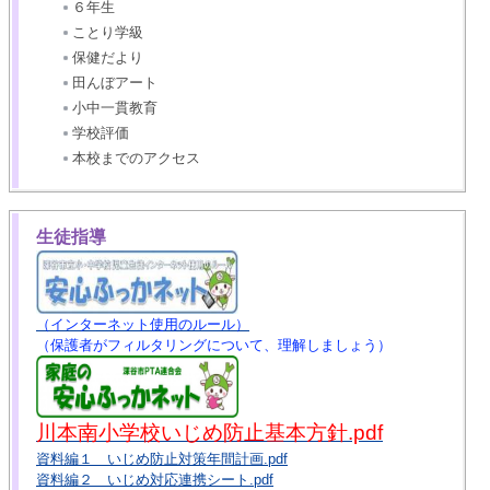
６年生
ことり学級
保健だより
田んぼアート
小中一貫教育
学校評価
本校までのアクセス
生徒指導
（インターネット使用のルール）
（保護者がフィルタリングについて、理解しましょう）
川本南小学校いじめ防止基本方針.pdf
資料編１ いじめ防止対策年間計画.pdf
資料編２ いじめ対応連携シート.pdf