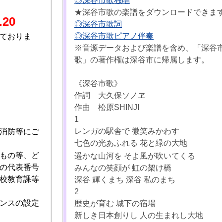
◎深谷市歌独唱
★深谷市歌の楽譜をダウンロードできま
.20
◎深谷市歌詞
◎深谷市歌ピアノ伴奏
ておりま
※音源データおよび楽譜を含め、「深谷
歌」の著作権は深谷市に帰属します。
《深谷市歌》
作詞 大久保ソノヱ
作曲 松原SHINJI
1
レンガの駅舎で 微笑みかわす
消防等にご
七色の光あふれる 花と緑の大地
もの等、ど
遥かな山河を そよ風が吹いてくる
の代表番号
みんなの笑顔が 虹の架け橋
校教育課等
深谷 輝くまち 深谷 私のまち
2
ンスの設定
歴史が育む 城下の宿場
新しき日本創りし 人の生まれし大地