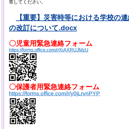
答してください。
【重要】災害時等における学校の連
の改訂について.docx
〇児童用緊急連絡フォーム
https://forms.office.com/r/XiAXRUJMzU
〇保護者
用緊急連絡フォーム
https://forms.office.com/r/y0jLrvnPYP