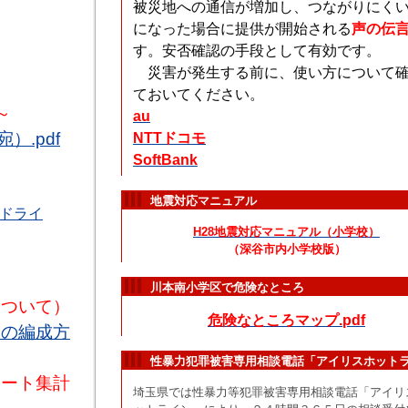
被災地への通信が増加し、つながりにく
になった場合に提供が開始される
声の伝
す。安否確認の手段として有効です。
災害が発生する前に、使い方について
ておいてください。
～
au
.pdf
NTTドコモ
SoftBank
地震対応マニュアル
ドライ
H28地震対応マニュアル（小学校）
（深谷市内小学校版）
川本南小学区で危険なところ
について）
危険なところマップ.pdf
程の編成方
性暴力犯罪被害専用相談電話「アイリスホット
ケート集計
埼玉県では性暴力等犯罪被害専用相談電話「アイリ