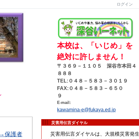
ログイン
本校は、「いじめ」を
絶対に許しません！
〒３６９－１１０５ 深谷市本田４
８８８
TEL:０４８－５８３－３０１９
FAX:０４８－５８３－６５０
～
９
E-mail:
kawamina-e@fukaya.ed.jp
災害用伝言ダイヤル
→保護者
災害用伝言ダイヤルは、大規模災害発