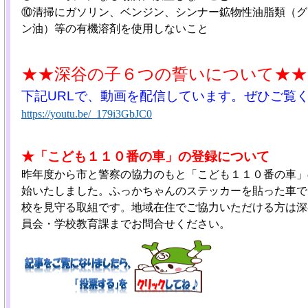
⑩清掃にガソリン、ベンジン、シンナー鉱物性油脂類（グ
ン油）等の有機溶剤を使用しないこと
★★深谷の子６つの誓いについて★★
下記URLで、動画を配信しています。ぜひご覧
https://youtu.be/_179i3GbJC0
★「こども１１０番の車」の登録について
昨年度から市と警察の協力のもと「こども１１０番の車」
始いたしました。ふっかちゃんのステッカーを貼った車で
校を見守る取組です。地域在住でご協力いただける方は深
員会・学校教育課までお問合せください。