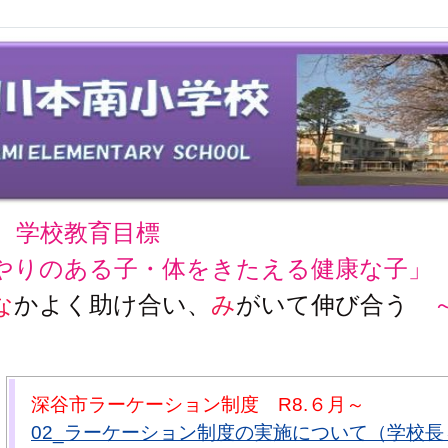
学校教育目標
やりのある子・体をきたえる健康な子」
な
かよく助け合い、
み
がいて伸び合う
深谷市ラーケーション制度 R8.６月～
02_ラーケーション制度の実施について（学校長