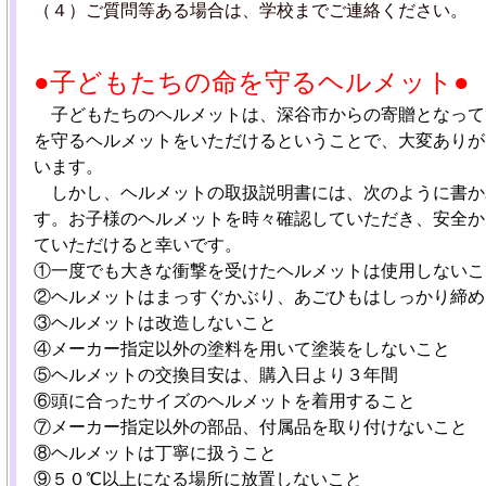
（４）ご質問等ある場合は、学校までご連絡ください。
●子どもたちの命を守るヘルメット●
子どもたちのヘルメットは、深谷市からの寄贈となって
を守るヘルメットをいただけるということで、大変ありが
います。
しかし、ヘルメットの取扱説明書には、次のように書か
す。お子様のヘルメットを時々確認していただき、安全か
ていただけると幸いです。
①一度でも大きな衝撃を受けたヘルメットは使用しないこ
②ヘルメットはまっすぐかぶり、あごひもはしっかり締め
③ヘルメットは改造しないこと
④メーカー指定以外の塗料を用いて塗装をしないこと
⑤ヘルメットの交換目安は、購入日より３年間
⑥頭に合ったサイズのヘルメットを着用すること
⑦メーカー指定以外の部品、付属品を取り付けないこと
⑧ヘルメットは丁寧に扱うこと
⑨５０℃以上になる場所に放置しないこと