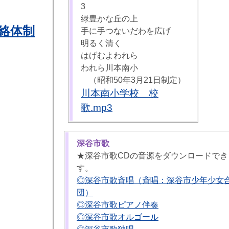
3
緑豊かな丘の上
絡体制
手に手つないだわを広げ
明るく清く
はげむよわれら
われら川本南小
（昭和50年3月21日制定）
川本南小学校 校
歌.mp3
深谷市歌
★深谷市歌CDの音源をダウンロードでき
す。
◎深谷市歌斉唱（斉唱：深谷市少年少女
団）
◎深谷市歌ピアノ伴奏
◎深谷市歌オルゴール