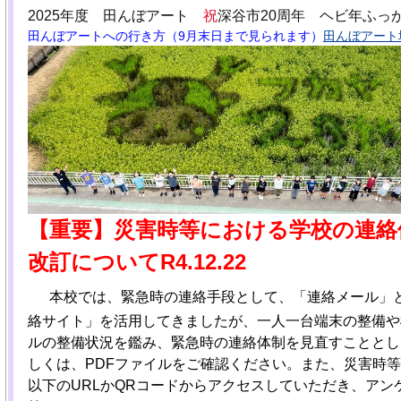
2025年度 田んぼアート
祝
深谷市20周年 ヘビ年ふっ
田んぼアートへの行き方（9月末日まで見られます）
田んぼアート地
【重要】災害時等における学校の連絡
改訂についてR4.12.22
本校では、緊急時の連絡手段として、「連絡メール」
絡サイト」を活用してきましたが、一人一台端末の整備や
ルの整備状況を鑑み、緊急時の連絡体制を見直すこととし
しくは、PDFファイルをご確認ください。また、災害時
以下のURLかQRコードからアクセスしていただき、アン