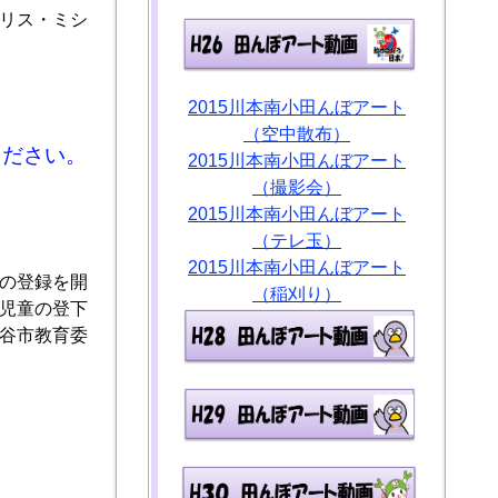
リス・ミシ
2015川本南小田んぼアート
（空中散布）
ください。
2015川本南小田んぼアート
（撮影会）
2015川本南小田んぼアート
（テレ玉）
2015川本南小田んぼアート
の登録を開
（稲刈り）
児童の登下
谷市教育委