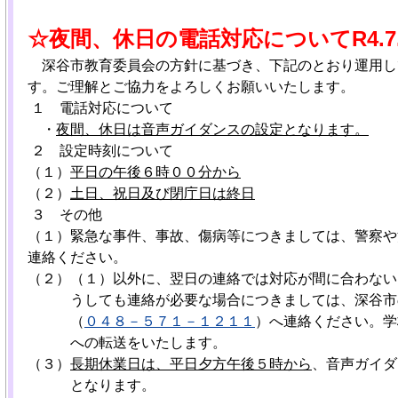
☆夜間、休日の電話対応について
R4.7
深谷市教育委員会の方針に基づき、下記のとおり運用し
す。ご理解とご協力をよろしくお願いいたします。
１ 電話対応について
・
夜間、休日は音声ガイダンスの設定となります。
２ 設定時刻について
（１）
平日の午後６時００分から
（２）
土日、祝日及び閉庁日は終日
３
その他
（１）緊急な事件、事故、傷病等につきましては、警察や
連絡ください。
（２）（１）以外に、翌日の連絡では対応が間に合わない
うしても連絡が必要な場合につきましては、深谷市
（
０４８－５７１－１２１１
）へ連絡ください。学
への転送をいたします。
（３）
長期休業日は、平日夕方午後
５時から
、音声ガイダ
となります。