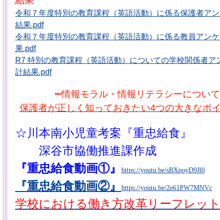
結果
令和７年度特別の教育課程（英語活動）に係る保護者アン
結果.pdf
令和７年度特別の教育課程（英語活動）に係る教員アンケ
果.pdf
R7 特別の教育課程（英語活動）についての学校関係者ア
計結果.pdf
情報モラル・情報リテラシーについて
保護者が正しく知っておきたい4つの大きなポイン
☆川本南小児童考案『重忠給食』
深谷市協働推進課作成
『重忠給食動画①』
https://youtu.be/sBXpoyD9Jl0
『重忠給食動画②』
https://youtu.be/2e61PW7MNVc
学校における働き方改革リーフレット .