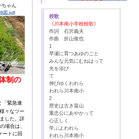
かちゃん
図.pdf
校歌
《川本南小学校校歌》
作詞 石沢義夫
作曲 折山俊也
1
早瀬に育つあゆのごと
みんな元気にむねはって
光を浴び
て
体制の
伸びゆくわれら
われら川本南小
2
と「緊急連
歴史は古き畠山
様々なツー
重忠公にあやかって
ました。詳
心正しく
等の場合は、
学ぶよわれら
ケートに回
われら川本南小