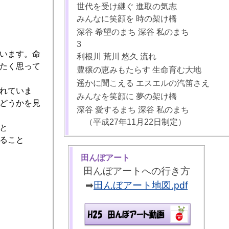
世代を受け継ぐ 進取の気志
みんなに笑顔を 時の架け橋
深谷 希望のまち 深谷 私のまち
3
います。命
利根川 荒川 悠久 流れ
たく思って
豊穣の恵みもたらす 生命育む大地
遥かに聞こえる エスエルの汽笛さえ
れていま
みんなを笑顔に 夢の架け橋
どうかを見
深谷 愛するまち 深谷 私のまち
（平成27年11月22日制定）
と
ること
田んぼアート
田んぼアートへの行き方
➡
田んぼアート地図.pdf